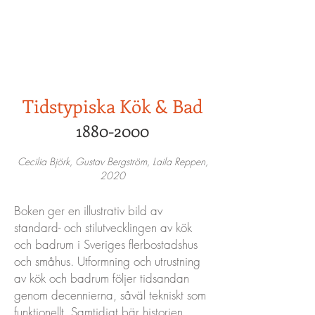
BJÖRK & NORDLING
ARKITEKTKONTOR AB
Tidstypiska Kök & Bad
1880-2000
Cecilia Björk, Gustav Bergström, Laila Reppen,
2020
Boken ger en illustrativ bild av
standard- och stilutvecklingen av kök
och badrum i Sveriges flerbostadshus
och småhus. Utformning och utrustning
av kök och badrum följer tidsandan
genom decennierna, såväl tekniskt som
funktionellt. Samtidigt bär historien